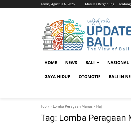
Kamis, Agustus 6, 2026
Masuk / Bergabung
Tentang
HOME
NEWS
BALI
NASIONAL
GAYA HIDUP
OTOMOTIF
BALI IN N
Topik
Lomba Peragaan Manasik Haji
Tag:
Lomba Peragaan M