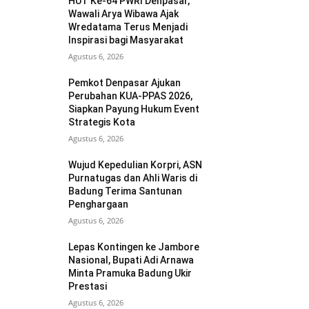
HUT Ke-64 PWRI Denpasar,
Wawali Arya Wibawa Ajak
Wredatama Terus Menjadi
Inspirasi bagi Masyarakat
Agustus 6, 2026
Pemkot Denpasar Ajukan
Perubahan KUA-PPAS 2026,
Siapkan Payung Hukum Event
Strategis Kota
Agustus 6, 2026
Wujud Kepedulian Korpri, ASN
Purnatugas dan Ahli Waris di
Badung Terima Santunan
Penghargaan
Agustus 6, 2026
Lepas Kontingen ke Jambore
Nasional, Bupati Adi Arnawa
Minta Pramuka Badung Ukir
Prestasi
Agustus 6, 2026