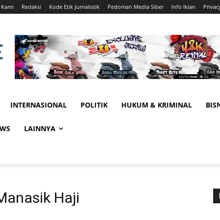
 Kami
Redaksi
Kode Etik Jurnalistik
Pedoman Media Siber
Info Iklan
Privac
INTERNASIONAL
POLITIK
HUKUM & KRIMINAL
BIS
EWS
LAINNYA
anasik Haji