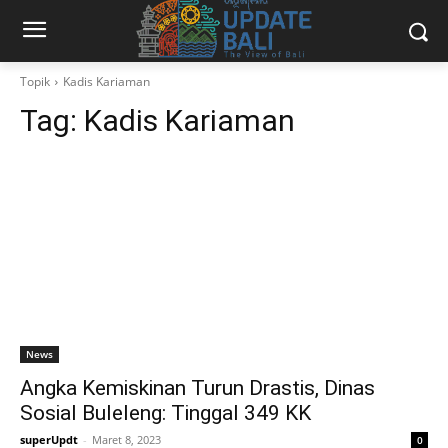
Topik
Kadis Kariaman
Tag:
Kadis Kariaman
News
Angka Kemiskinan Turun Drastis, Dinas
Sosial Buleleng: Tinggal 349 KK
superUpdt
-
Maret 8, 2023
0