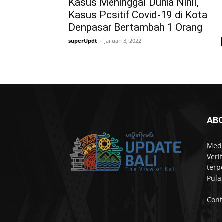
Kasus Meninggal Dunia Nihil,
Kasus Positif Covid-19 di Kota
Denpasar Bertambah 1 Orang
superUpdt
-
Januari 3, 2022
AB
Medi
Veri
terp
Pula
Cont