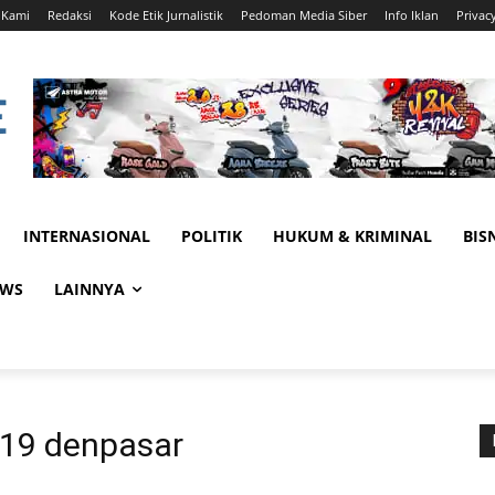
 Kami
Redaksi
Kode Etik Jurnalistik
Pedoman Media Siber
Info Iklan
Privac
INTERNASIONAL
POLITIK
HUKUM & KRIMINAL
BIS
EWS
LAINNYA
d-19 denpasar