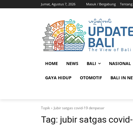
Jumat, Agustus 7, 2026
Masuk / Bergabung
Tentang
HOME
NEWS
BALI
NASIONAL
GAYA HIDUP
OTOMOTIF
BALI IN N
Topik
Jubir satgas covid-19 denpasar
Tag:
jubir satgas covi