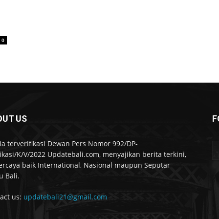
0
OUT US
F
a terverifikasi Dewan Pers Nomor 992/DP-
fikasi/K/V/2022 Updatebali.com, menyajikan berita terkini,
ercaya baik International, Nasional maupun Seputar
u Bali.
act us:
updatebali21@gmail.com