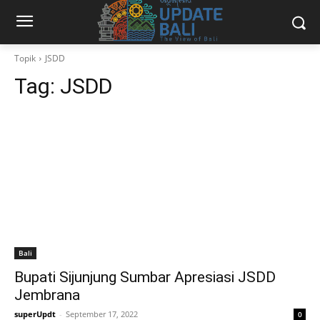
Topik
JSDD
Tag:
JSDD
Bali
Bupati Sijunjung Sumbar Apresiasi JSDD
Jembrana
superUpdt
-
September 17, 2022
0