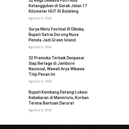
32 Regu Dewasa Putri Adu
Ketangguhan di Gerak Jalan 17
Kilometer HUT RI Buleleng
Agustus 6, 2026
Surya Metu Festival III Dibuka,
Bupati Satria Dorong Nusa
Penida Jadi Green Island
Agustus 6, 2026
32 Pramuka Terbaik Denpasar
Siap Berlaga di Jambore
Nasional, Wawali Arya Wibawa
Titip Pesan Ini
Agustus 6, 2026
Bupati Kembang Datangi Lokasi
Kebakaran di Manistutu, Korban
Terima Bantuan Darurat
Agustus 6, 2026