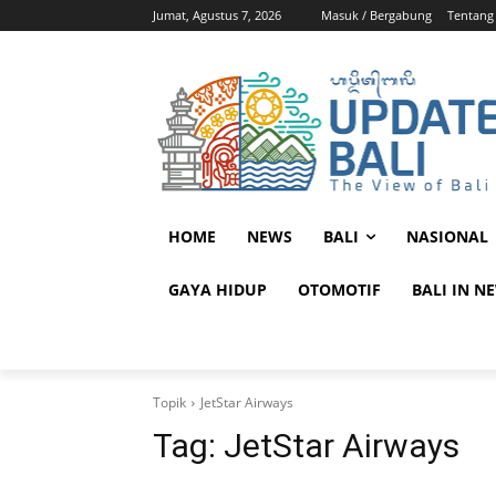
Jumat, Agustus 7, 2026
Masuk / Bergabung
Tentang
HOME
NEWS
BALI
NASIONAL
GAYA HIDUP
OTOMOTIF
BALI IN N
Topik
JetStar Airways
Tag:
JetStar Airways