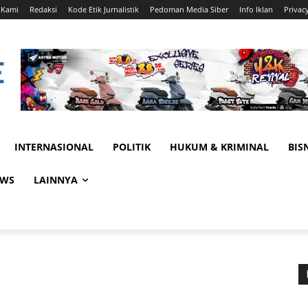
 Kami
Redaksi
Kode Etik Jurnalistik
Pedoman Media Siber
Info Iklan
Privac
INTERNASIONAL
POLITIK
HUKUM & KRIMINAL
BIS
EWS
LAINNYA