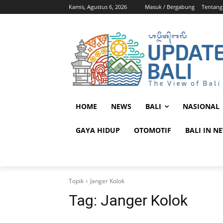
Kamis, Agustus 6, 2026
Masuk / Bergabung
Tentang
HOME
NEWS
BALI
NASIONAL
GAYA HIDUP
OTOMOTIF
BALI IN N
Topik
Janger Kolok
Tag:
Janger Kolok