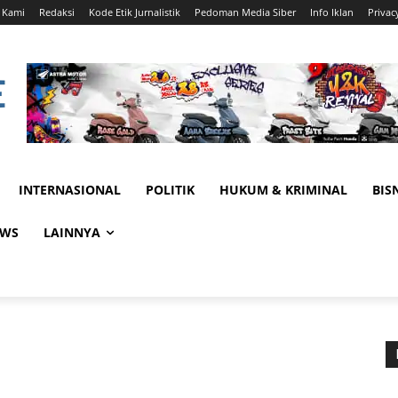
 Kami
Redaksi
Kode Etik Jurnalistik
Pedoman Media Siber
Info Iklan
Privac
INTERNASIONAL
POLITIK
HUKUM & KRIMINAL
BIS
EWS
LAINNYA