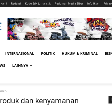
 Kami
Redaksi
Kode Etik Jurnalistik
Pedoman Media Siber
Info Iklan
Privac
INTERNASIONAL
POLITIK
HUKUM & KRIMINAL
BIS
EWS
LAINNYA
sumen
 produk dan kenyamanan