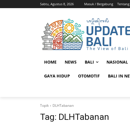
Sabtu, Agustus 8, 2026
Masuk / Bergabung
Tentang
HOME
NEWS
BALI
NASIONAL
GAYA HIDUP
OTOMOTIF
BALI IN N
Topik
DLHTabanan
Tag:
DLHTabanan