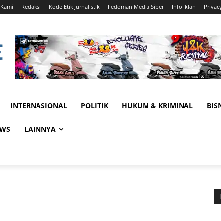
 Kami
Redaksi
Kode Etik Jurnalistik
Pedoman Media Siber
Info Iklan
Privac
INTERNASIONAL
POLITIK
HUKUM & KRIMINAL
BIS
EWS
LAINNYA