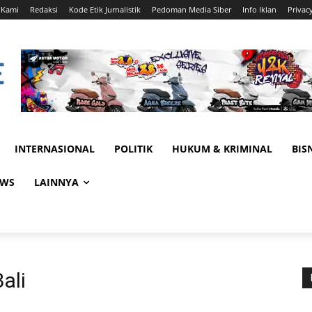
 Kami
Redaksi
Kode Etik Jurnalistik
Pedoman Media Siber
Info Iklan
Privac
INTERNASIONAL
POLITIK
HUKUM & KRIMINAL
BIS
EWS
LAINNYA
ali