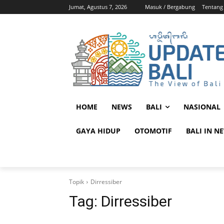
Jumat, Agustus 7, 2026
Masuk / Bergabung
Tentang
HOME
NEWS
BALI
NASIONAL
GAYA HIDUP
OTOMOTIF
BALI IN N
Topik
Dirressiber
Tag:
Dirressiber