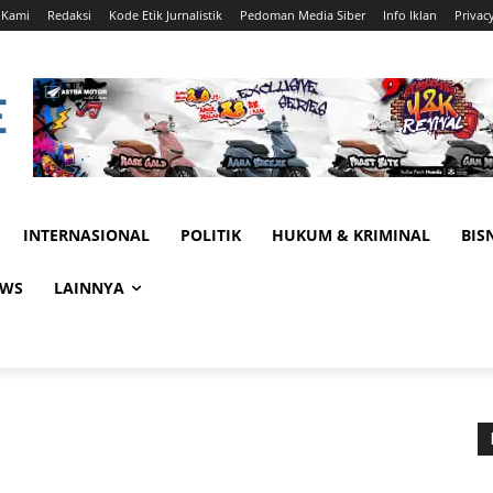
 Kami
Redaksi
Kode Etik Jurnalistik
Pedoman Media Siber
Info Iklan
Privac
INTERNASIONAL
POLITIK
HUKUM & KRIMINAL
BIS
EWS
LAINNYA