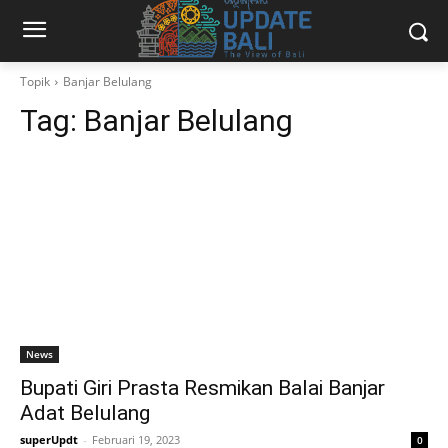
Topik
Banjar Belulang
Tag:
Banjar Belulang
News
Bupati Giri Prasta Resmikan Balai Banjar
Adat Belulang
superUpdt
-
Februari 19, 2023
0