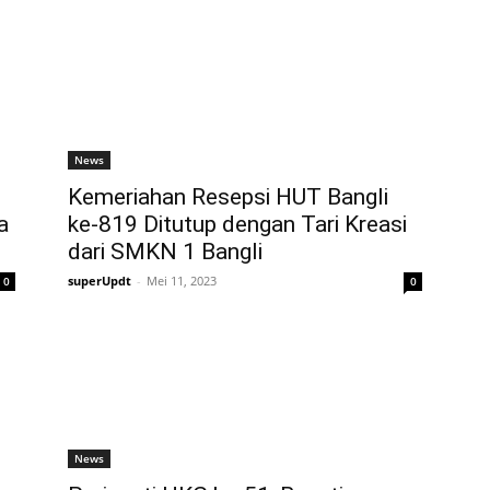
News
Kemeriahan Resepsi HUT Bangli
a
ke-819 Ditutup dengan Tari Kreasi
dari SMKN 1 Bangli
superUpdt
-
Mei 11, 2023
0
0
News