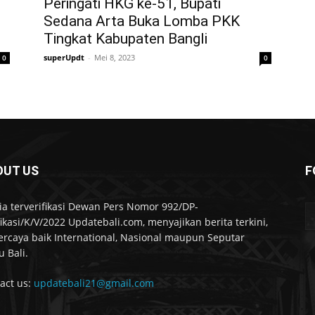
Peringati HKG ke-51, Bupati
Sedana Arta Buka Lomba PKK
Tingkat Kabupaten Bangli
superUpdt
-
Mei 8, 2023
0
0
OUT US
F
a terverifikasi Dewan Pers Nomor 992/DP-
fikasi/K/V/2022 Updatebali.com, menyajikan berita terkini,
ercaya baik International, Nasional maupun Seputar
u Bali.
act us:
updatebali21@gmail.com