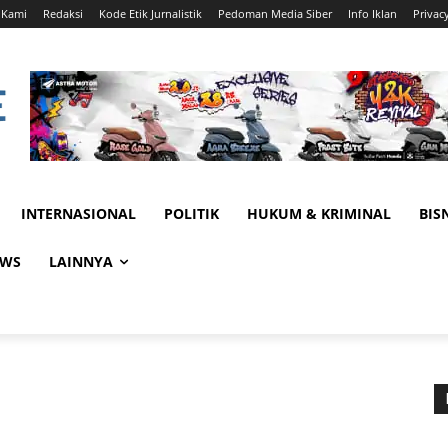
 Kami
Redaksi
Kode Etik Jurnalistik
Pedoman Media Siber
Info Iklan
Privac
INTERNASIONAL
POLITIK
HUKUM & KRIMINAL
BIS
EWS
LAINNYA