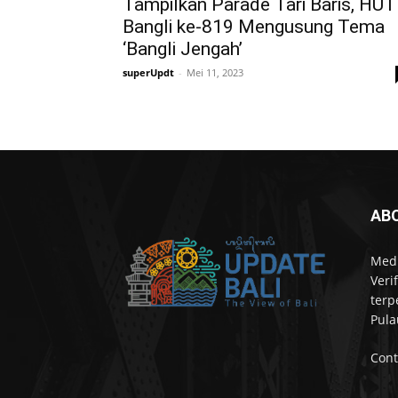
Tampilkan Parade Tari Baris, HUT
Bangli ke-819 Mengusung Tema
‘Bangli Jengah’
superUpdt
-
Mei 11, 2023
AB
Medi
Veri
terp
Pula
Cont