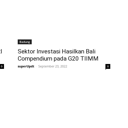
Badung
I
Sektor Investasi Hasilkan Bali
Compendium pada G20 TIIMM
superUpdt
-
September 23, 2022
0
0