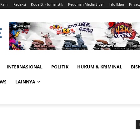
 Kami
Redaksi
Kode Etik Jurnalistik
Pedoman Media Siber
Info Iklan
Privac
INTERNASIONAL
POLITIK
HUKUM & KRIMINAL
BIS
EWS
LAINNYA