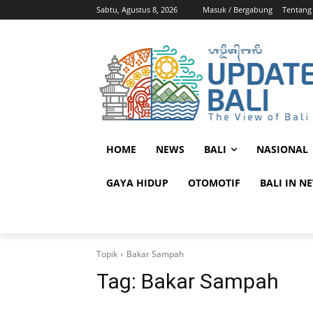
Sabtu, Agustus 8, 2026
Masuk / Bergabung
Tentang
HOME
NEWS
BALI
NASIONAL
GAYA HIDUP
OTOMOTIF
BALI IN N
Topik
Bakar Sampah
Tag:
Bakar Sampah