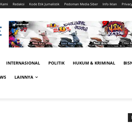
 Kami
Redaksi
Kode Etik Jurnalistik
Pedoman Media Siber
Info Iklan
Privac
INTERNASIONAL
POLITIK
HUKUM & KRIMINAL
BIS
EWS
LAINNYA