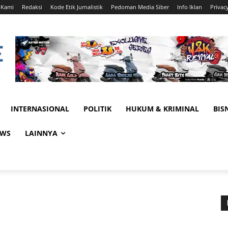
 Kami
Redaksi
Kode Etik Jurnalistik
Pedoman Media Siber
Info Iklan
Privac
INTERNASIONAL
POLITIK
HUKUM & KRIMINAL
BIS
EWS
LAINNYA