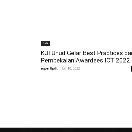
Bali
KUI Unud Gelar Best Practices da
Pembekalan Awardees ICT 2022
superUpdt
-
Juli 10, 2022