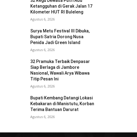
32 Regu Dewasa Putri Adu
Ketangguhan di Gerak Jalan 17
Kilometer HUT RI Buleleng
Agustus 6, 2026
Surya Metu Festival III Dibuka,
Bupati Satria Dorong Nusa
Penida Jadi Green Island
Agustus 6, 2026
32 Pramuka Terbaik Denpasar
Siap Berlaga di Jambore
Nasional, Wawali Arya Wibawa
Titip Pesan Ini
Agustus 6, 2026
Bupati Kembang Datangi Lokasi
Kebakaran di Manistutu, Korban
Terima Bantuan Darurat
Agustus 6, 2026