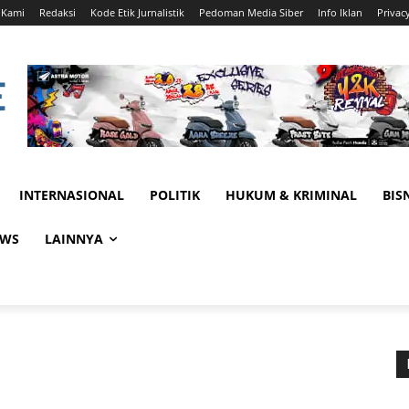
 Kami
Redaksi
Kode Etik Jurnalistik
Pedoman Media Siber
Info Iklan
Privac
INTERNASIONAL
POLITIK
HUKUM & KRIMINAL
BIS
EWS
LAINNYA