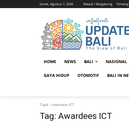
Jumat, Agustus 7, 2026
Masuk / Bergabung
Tentang
HOME
NEWS
BALI
NASIONAL
GAYA HIDUP
OTOMOTIF
BALI IN N
Topik
Awardees ICT
Tag:
Awardees ICT