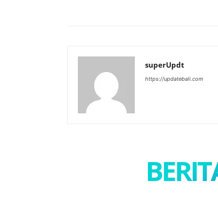
Bagikan
superUpdt
https://updatebali.com
BERIT