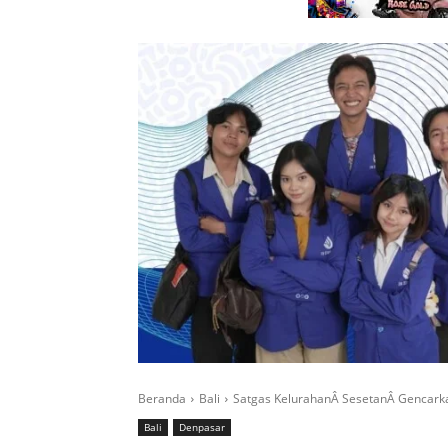
Beranda
Bali
Satgas KelurahanÂ SesetanÂ Gencark
Bali
Denpasar