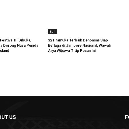
Bali
estival III Dibuka,
32 Pramuka Terbaik Denpasar Siap
ia Dorong Nusa Penida
Berlaga di Jambore Nasional, Wawali
Island
Arya Wibawa Titip Pesan Ini
OUT US
F