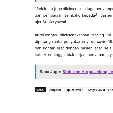
“Selain itu juga dilaksanakan juga penyemp
dan pembagian sembako kepadaÂ pasien y
ujar Sri Karyawati.
â€œDengan dilaksanakannya tracing ini
dipotong rantai penyebaran virus covid-1
dan kontak erat dengan pasien agar sela
ketatÂ sehingga tidak terjadi penyebaran y
Baca Juga:
Stabilkan Harga Jelang 
TAGS
Denpasar
ppkm level 4
Satgas Covid-19 K