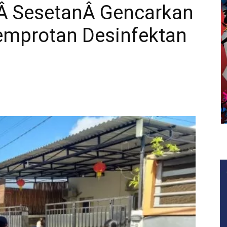
Â SesetanÂ Gencarkan
emprotan Desinfektan