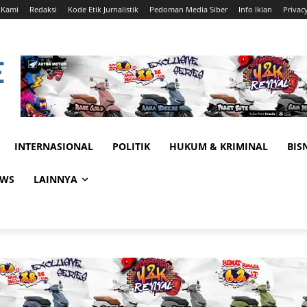
 Kami
Redaksi
Kode Etik Jurnalistik
Pedoman Media Siber
Info Iklan
Privac
INTERNASIONAL
POLITIK
HUKUM & KRIMINAL
BIS
EWS
LAINNYA