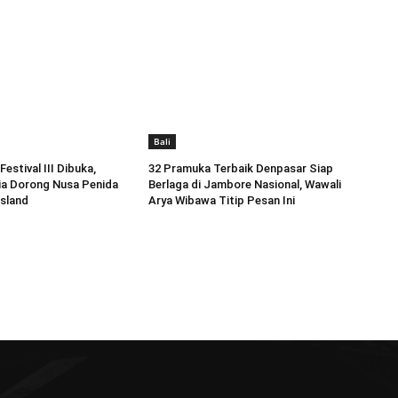
Bali
estival III Dibuka,
32 Pramuka Terbaik Denpasar Siap
ia Dorong Nusa Penida
Berlaga di Jambore Nasional, Wawali
Island
Arya Wibawa Titip Pesan Ini