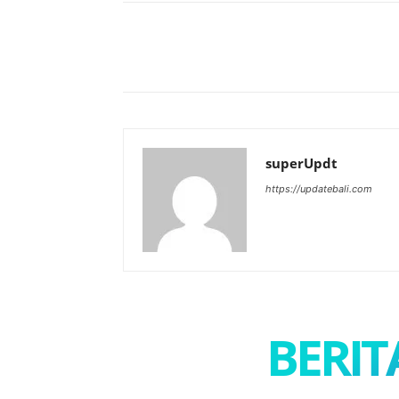
Bagikan
superUpdt
https://updatebali.com
BERIT