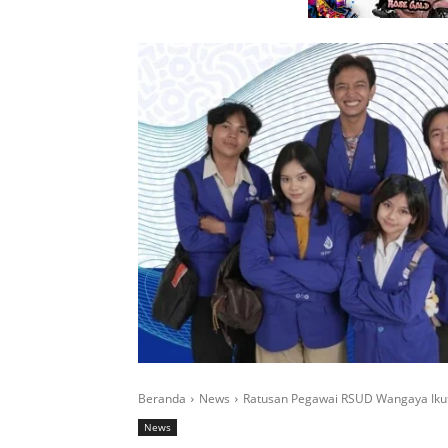
Beranda
News
Ratusan Pegawai RSUD Wangaya Ikuti 
News