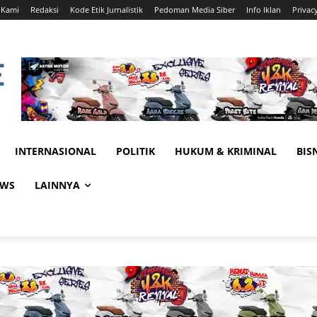
 Kami
Redaksi
Kode Etik Jurnalistik
Pedoman Media Siber
Info Iklan
Privac
INTERNASIONAL
POLITIK
HUKUM & KRIMINAL
BIS
EWS
LAINNYA