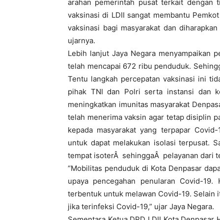
arahan pemerintah pusat terkait dengan 
vaksinasi di LDII sangat membantu Pemko
vaksinasi bagi masyarakat dan diharapkan
ujarnya.
Lebih lanjut Jaya Negara menyampaikan pe
telah mencapai 672 ribu penduduk. Sehingg
Tentu langkah percepatan vaksinasi ini ti
pihak TNI dan Polri serta instansi dan 
meningkatkan imunitas masyarakat Denpas
telah menerima vaksin agar tetap disiplin 
kepada masyarakat yang terpapar Covid-
untuk dapat melakukan isolasi terpusat. 
tempat isoterÂ sehinggaÂ pelayanan dari t
“Mobilitas penduduk di Kota Denpasar dapa
upaya pencegahan penularan Covid-19. Ha
terbentuk untuk melawan Covid-19. Selain 
jika terinfeksi Covid-19,” ujar Jaya Negara.
Sementara Ketua DPD LDII Kota Denpasar H