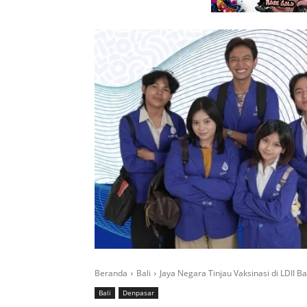
Beranda
Bali
Jaya Negara Tinjau Vaksinasi di LDII Ba
Bali
Denpasar