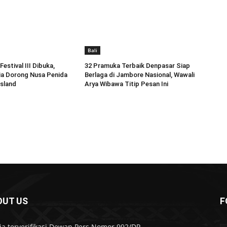
Bali
estival III Dibuka,
32 Pramuka Terbaik Denpasar Siap
ia Dorong Nusa Penida
Berlaga di Jambore Nasional, Wawali
Island
Arya Wibawa Titip Pesan Ini
OUT US
F
a terverifikasi Dewan Pers Nomor 992/DP-