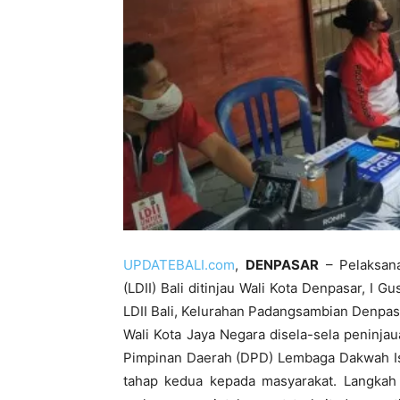
UPDATEBALI.com
,
DENPASAR
– Pelaksana
(LDII) Bali ditinjau Wali Kota Denpasar, I 
LDII Bali, Kelurahan Padangsambian Denpas
Wali Kota Jaya Negara disela-sela peninj
Pimpinan Daerah (DPD) Lembaga Dakwah Isl
tahap kedua kepada masyarakat. Langkah va