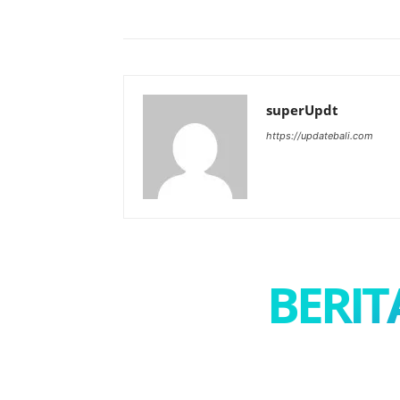
superUpdt
https://updatebali.com
BERIT