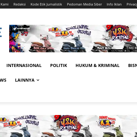
 Kami
Redaksi
Kode Etik Jurnalistik
Pedoman Media Siber
Info Iklan
Privac
INTERNASIONAL
POLITIK
HUKUM & KRIMINAL
BIS
EWS
LAINNYA