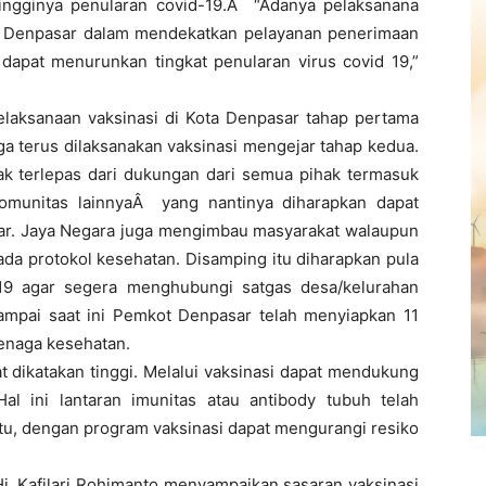
tingginya penularan covid-19.Â “Adanya pelaksanana
t Denpasar dalam mendekatkan pelayanan penerimaan
 dapat menurunkan tingkat penularan virus covid 19,”
laksanaan vaksinasi di Kota Denpasar tahap pertama
a terus dilaksanakan vaksinasi mengejar tahap kedua.
dak terlepas dari dukungan dari semua pihak termasuk
komunitas lainnyaÂ yang nantinya diharapkan dapat
ar. Jaya Negara juga mengimbau masyarakat walaupun
pada protokol kesehatan. Disamping itu diharapkan pula
19 agar segera menghubungi satgas desa/kelurahan
Sampai saat ini Pemkot Denpasar telah menyiapkan 11
enaga kesehatan.
t dikatakan tinggi. Melalui vaksinasi dapat mendukung
l ini lantaran imunitas atau antibody tubuh telah
itu, dengan program vaksinasi dapat mengurangi resiko
j. Kafilari Rohimanto menyampaikan sasaran vaksinasi